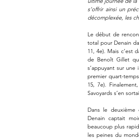
ultime journée de la 
s’offrir ainsi un pr
décomplexée, les c
Le début de rencont
total pour Denain da
11, 4e). Mais c’est d
de Benoît Gillet qu
s’appuyant sur une 
premier quart-temps 
15, 7e). Finalement
Savoyards s’en sortai
Dans le deuxième q
Denain captait moi
beaucoup plus rapid
les peines du monde 