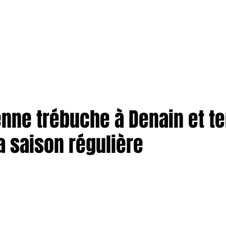
TION
More
ENTREPRISES
enne trébuche à Denain et t
a saison régulière