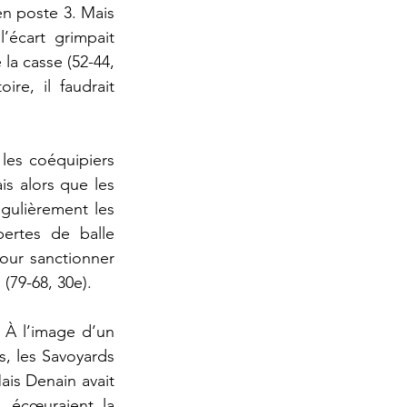
n poste 3. Mais 
’écart grimpait 
la casse (52-44, 
e, il faudrait 
 les coéquipiers 
s alors que les 
gulièrement les 
ertes de balle 
ur sanctionner 
(79-68, 30e).
 À l’image d’un 
, les Savoyards 
ais Denain avait 
, écœuraient la 