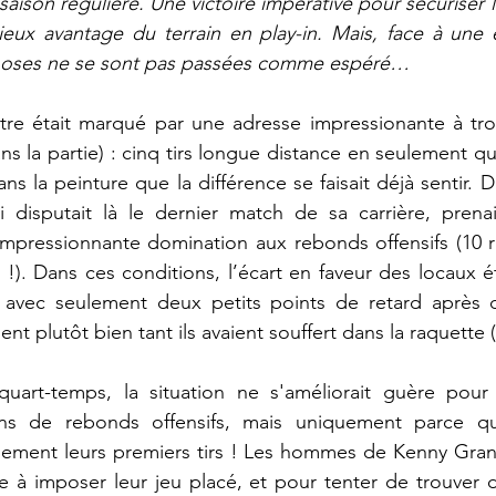
saison régulière. Une victoire impérative pour sécuriser 
écieux avantage du terrain en play-in. Mais, face à une 
hoses ne se sont pas passées comme espéré…
re était marqué par une adresse impressionante à trois
ns la partie) : cinq tirs longue distance en seulement qu
ans la peinture que la différence se faisait déjà sentir. D
i disputait là le dernier match de sa carrière, prenai
impressionnante domination aux rebonds offensifs (10 r
!). Dans ces conditions, l’écart en faveur des locaux ét
, avec seulement deux petits points de retard après di
ent plutôt bien tant ils avaient souffert dans la raquette (
uart-temps, la situation ne s'améliorait guère pour
ns de rebonds offensifs, mais uniquement parce qu’
ement leurs premiers tirs ! Les hommes de Kenny Grant 
à imposer leur jeu placé, et pour tenter de trouver de