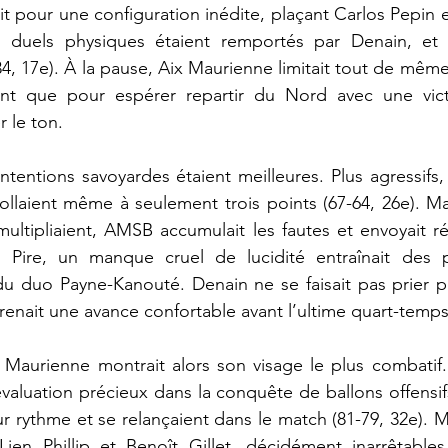
t pour une configuration inédite, plaçant Carlos Pepin e
les duels physiques étaient remportés par Denain, et l
, 17e). À la pause, Aix Maurienne limitait tout de même 
nt que pour espérer repartir du Nord avec une victoir
 le ton.
ntentions savoyardes étaient meilleures. Plus agressifs,
llaient même à seulement trois points (67-64, 26e). Mai
 multipliaient, AMSB accumulait les fautes et envoyait ré
. Pire, un manque cruel de lucidité entraînait des p
u duo Payne-Kanouté. Denain ne se faisait pas prier po
renait une avance confortable avant l’ultime quart-temps 
 Maurienne montrait alors son visage le plus combatif.
aluation précieux dans la conquête de ballons offensifs
ur rythme et se relançaient dans le match (81-79, 32e). M
Lien Phillip et Benoît Gillet, décidément inarrêtables