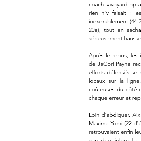
coach savoyard optai
rien n’y faisait : 
inexorablement (44-34
20e), tout en sacha
sérieusement hausser
Après le repos, les i
de JaCori Payne reco
efforts défensifs se
locaux sur la ligne
coûteuses du côté d
chaque erreur et rep
Loin d’abdiquer, Aix
Maxime Yomi (22 d'év
retrouvaient enfin le
son duo infernal : 