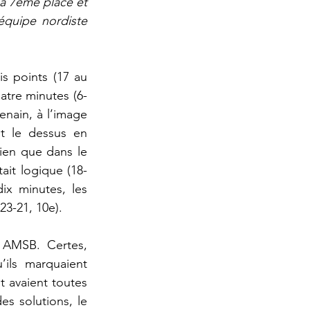
la 7ème place et 
équipe nordiste 
 points (17 au 
atre minutes (6-
enain, à l’image 
t le dessus en 
ien que dans le 
ait logique (18-
x minutes, les 
23-21, 10e).
 AMSB. Certes, 
ils marquaient 
avaient toutes 
s solutions, le 