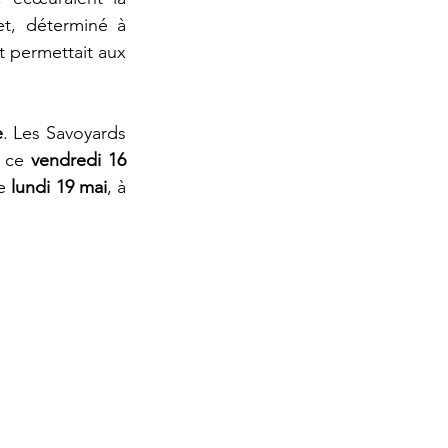
et, déterminé à 
t permettait aux 
e
. Les Savoyards 
 ce 
vendredi 16 
e 
lundi 19 mai
, à 