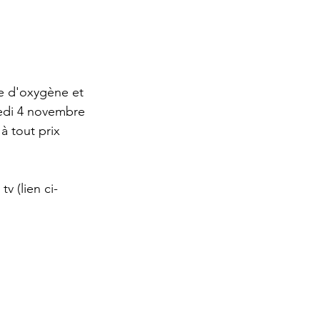
e d'oxygène et 
redi 4 novembre 
à tout prix 
v (lien ci-