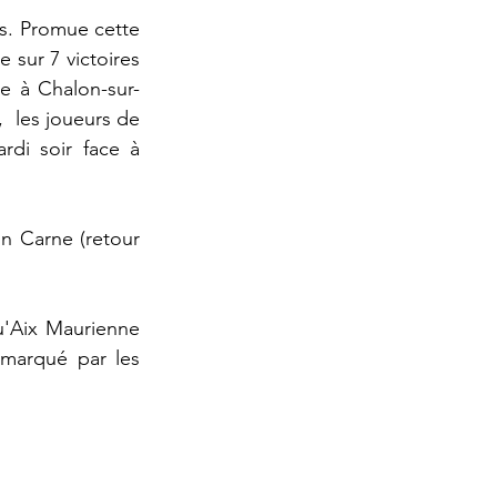
rs. Promue cette 
 sur 7 victoires 
re à Chalon-sur-
 les joueurs de 
di soir face à 
n Carne (retour 
u'Aix Maurienne 
arqué par les 