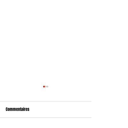
Commentaires
L'effectif au complet !