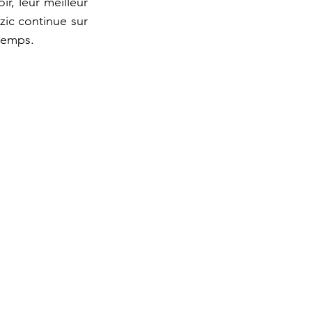
, leur meilleur 
zic continue sur 
-temps.