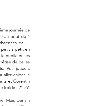
5ème journée de 
5 au bout de 4 
absences de JJ 
etit à petit en 
e public et ses 
étise de belles 
s. Vos joueurs 
aller chiper le 
ints et Corentin 
 froide : 21-29.
re. Mais Denain 