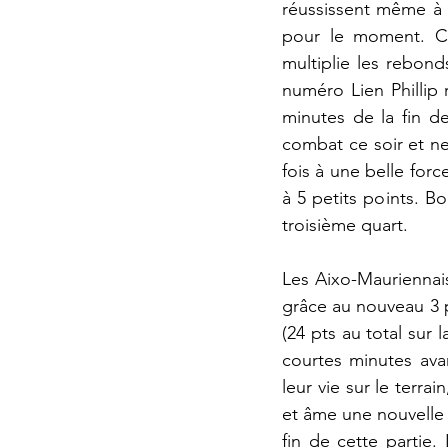
réussissent même à r
pour le moment. Co
multiplie les rebonds
numéro Lien Phillip r
minutes de la fin d
combat ce soir et ne
fois à une belle for
à 5 petits points. B
troisième quart.
Les Aixo-Mauriennais
grâce au nouveau 3 po
(24 pts au total sur
courtes minutes ava
leur vie sur le terra
et âme une nouvelle 
fin de cette partie.