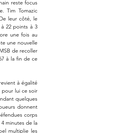
ain reste focus 
e. Tim Tomazic 
De leur côté, le 
 à 22 points à 3 
re une fois au 
te une nouvelle 
MSB de recoller 
 à la fin de ce 
vient à égalité 
pour lui ce soir 
endant quelques 
joueurs donnent 
 défendues corps 
4 minutes de la 
l multiplie les 