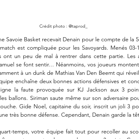
Crédit photo : @taprod_
ne Savoie Basket recevait Denain pour le compte de la 
match est compliquée pour les Savoyards. Menés 03-1
s ont un peu de mal à rentrer dans cette partie. Les 
amuel se font sentir… Néanmoins, vos joueurs montent p
amment à un dunk de Mathias Van Den Beemt qui réveil l
quipe enchaîne deux bonnes actions défensives et concr
oigne la faute provoquée sur KJ Jackson aux 3 point
 les ballons. Siriman saute même sur son adversaire pour 
touche. Gide Noel, capitaine du soir, inscrit un joli 3 po
une très bonne défense. Cependant, Denain garde la tête
art-temps, votre équipe fait tout pour recoller au sco