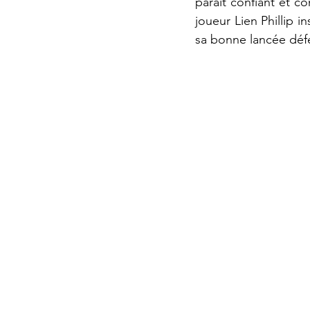
paraît confiant et c
joueur Lien Phillip i
sa bonne lancée défe