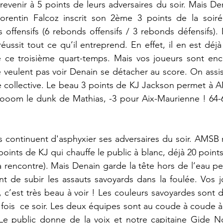
evenir à 5 points de leurs adversaires du soir. Mais Den
rentin Falcoz inscrit son 2ème 3 points de la soiré
 offensifs (6 rebonds offensifs / 3 rebonds défensifs). 
éussit tout ce qu’il entreprend. En effet, il en est déjà
e ce troisième quart-temps. Mais vos joueurs sont enco
 veulent pas voir Denain se détacher au score. On assis
ce collective. Le beau 3 points de KJ Jackson permet à A
oooom le dunk de Mathias, -3 pour Aix-Maurienne ! 64-67
 continuent d'asphyxier ses adversaires du soir. AMSB re
ints de KJ qui chauffe le public à blanc, déjà 20 points 
 la rencontre). Mais Denain garde la tête hors de l’eau p
nt de subir les assauts savoyards dans la foulée. Vos 
in, c’est très beau à voir ! Les couleurs savoyardes sont
fois  ce soir. Les deux équipes sont au coude à coude à 
 Le public donne de la voix et notre capitaine Gide Noe