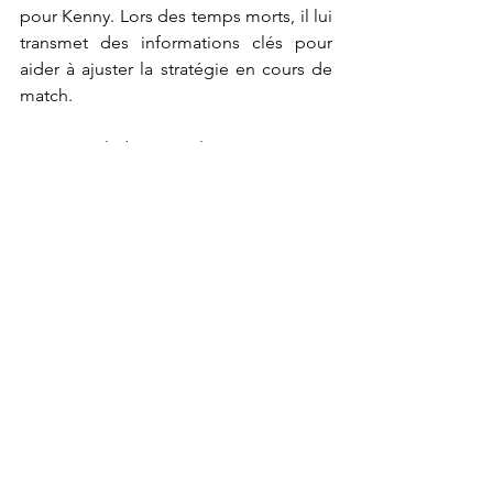
pour Kenny. Lors des temps morts, il lui 
transmet des informations clés pour 
aider à ajuster la stratégie en cours de 
match.
Pour Vladimir, les principes 
fondamentaux du basket restent 
inchangés : la victoire repose toujours 
sur des bases solides. Cependant, il 
reconnaît que le jeu moderne exige 
une capacité accrue à capter et à tirer 
rapidement. "Le basket gagnant repose 
sur les mêmes principes, mais dans le 
jeu d'aujourd'hui, la rapidité 
d'exécution est devenue primordiale," 
explique-t-il.
« Vlad » incarne parfaitement la passion 
et le dévouement indispensables pour 