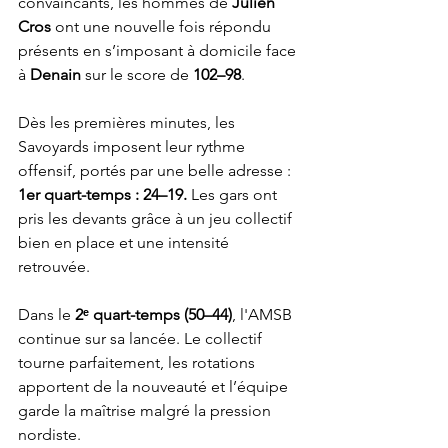
convaincants, les hommes de 
Julien 
Cros
 ont une nouvelle fois répondu 
présents en s’imposant à domicile face 
à 
Denain
 sur le score de 
102–98
.
Dès les premières minutes, les 
Savoyards imposent leur rythme 
offensif, portés par une belle adresse : 
1er quart-temps : 24–19. 
Les gars ont 
pris les devants grâce à un jeu collectif 
bien en place et une intensité 
retrouvée.
Dans le 
2ᵉ quart-temps (50–44)
, l'AMSB 
continue sur sa lancée. Le collectif 
tourne parfaitement, les rotations 
apportent de la nouveauté et l’équipe 
garde la maîtrise malgré la pression 
nordiste.