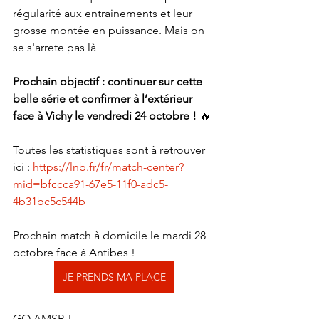
régularité aux entrainements et leur 
grosse montée en puissance. Mais on 
se s'arrete pas là 
Prochain objectif : continuer sur cette 
belle série et confirmer à l’extérieur 
face à Vichy le vendredi 24 octobre !
 🔥
Toutes les statistiques sont à retrouver 
ici : 
https://lnb.fr/fr/match-center?
mid=bfccca91-67e5-11f0-adc5-
4b31bc5c544b
Prochain match à domicile le mardi 28 
octobre face à Antibes !
JE PRENDS MA PLACE
GO AMSB !