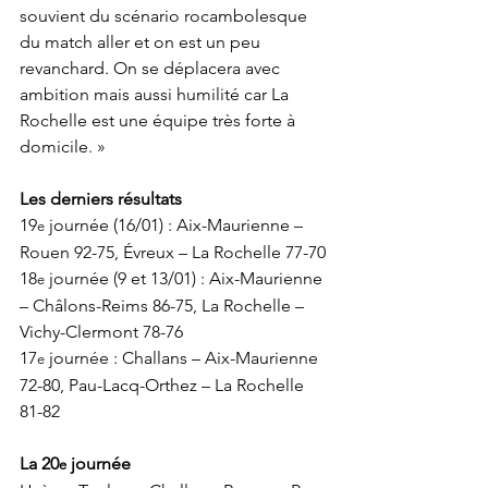
souvient du scénario rocambolesque 
du match aller et on est un peu 
revanchard. On se déplacera avec 
ambition mais aussi humilité car La 
Rochelle est une équipe très forte à 
domicile. »
Les derniers résultats
19
 journée (16/01) : Aix-Maurienne – 
e
Rouen 92-75, Évreux – La Rochelle 77-70
18
 journée (9 et 13/01) : Aix-Maurienne 
e
– Châlons-Reims 86-75, La Rochelle – 
Vichy-Clermont 78-76
17
 journée : Challans – Aix-Maurienne 
e
72-80, Pau-Lacq-Orthez – La Rochelle 
81-82
La 20
 journée
e