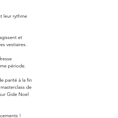
t leur rythme 
agissent et 
s vestiaires.
resse 
time période.
 parité à la fin 
 masterclass de 
 sur Gide Noel 
acements !