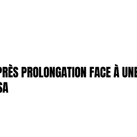
TION
More
ENTREPRISES
PRÈS PROLONGATION FACE À UN
SA