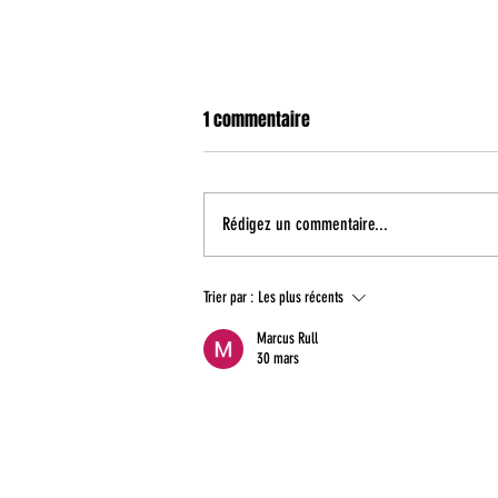
1 commentaire
Rédigez un commentaire...
Coupe de France : un duel face à
Trier par :
Les plus récents
Fos Provence au premier tour
Marcus Rull
30 mars