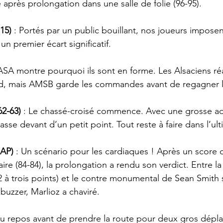
après prolongation dans une salle de folie (96-95).
15)
 : Portés par un public bouillant, nos joueurs imposen
un premier écart significatif.
’ASA montre pourquoi ils sont en forme. Les Alsaciens ré
rd, mais AMSB garde les commandes avant de regagner le
2-63)
 : Le chassé-croisé commence. Avec une grosse ad
asse devant d’un petit point. Tout reste à faire dans l’ul
 AP)
 : Un scénario pour les cardiaques ! Après un score de
re (84-84), la prolongation a rendu son verdict. Entre la
2 à trois points) et le contre monumental de Sean Smith
uzzer, Marlioz a chaviré.
du repos avant de prendre la route pour deux gros dépl