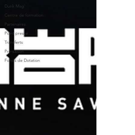
Dunk Mag'
Centre de formation
Partenaires
Point presse
Transferts
Pré-saison
Fonds de Dotation