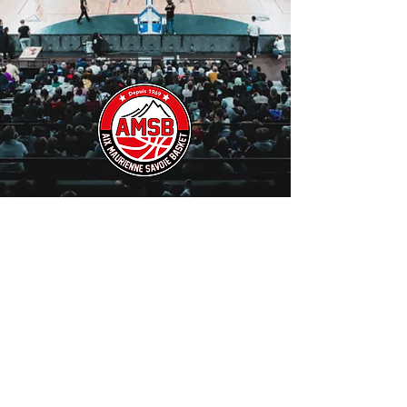
CONTACT
INFORMATIONS PRATIQUES
PRESSE
MENTIONS LÉGALES
CONDITIONS GÉNÉRALES DE VENTE
POLITIQUE DE COOKIES
© 2025 - AIX MAURIENNE SAVOIE BASKET - TOUS DROITS RÉSERVÉS
SITE RÉALISÉ PAR WEBCOM STRATEGY