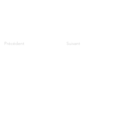
Précédent
Suivant
CONTACT
INFORMATIONS PRATIQUES
PRESSE
MENTIONS LÉGALES