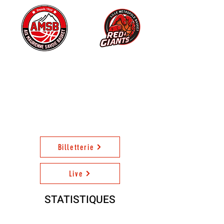
VS
AMSB
LILLE
77
70
20:00
24 octobre 2023
Halle Marlioz
Billetterie
Live
STATISTIQUES