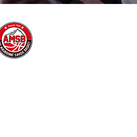
AMSB
79