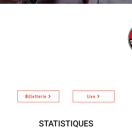
VS
20:30
26 janvier 2024
La Trocardière
Billetterie
Live
STATISTIQUES