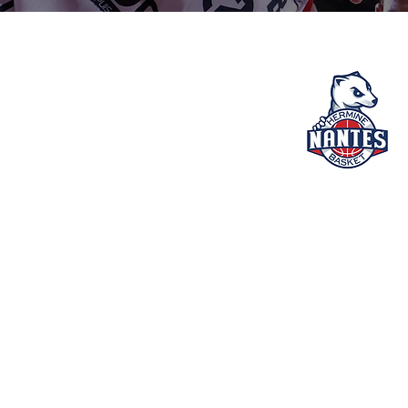
NANTES
92