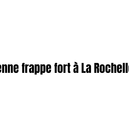
TION
More
ENTREPRISES
nne frappe fort à La Rochell