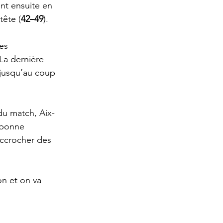
nt ensuite en 
tête (
42–49
).
es 
 La dernière 
jusqu’au coup 
du match, Aix-
 bonne 
ccrocher des 
n et on va 