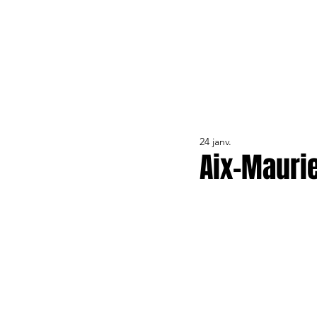
ACTUALITÉS
LE CLUB
ÉQUIPE PRO
FORMA
24 janv.
Aix-Maurie