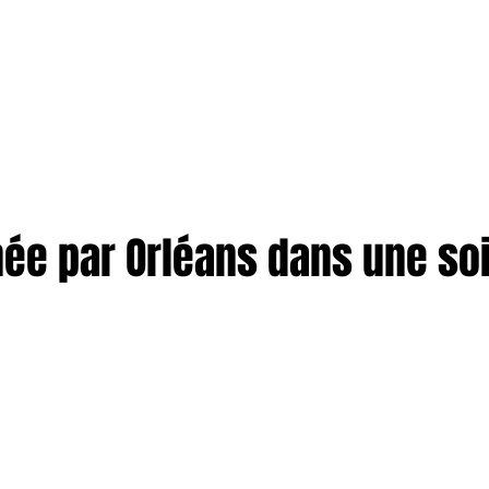
TION
More
ENTREPRISES
née par Orléans dans une so