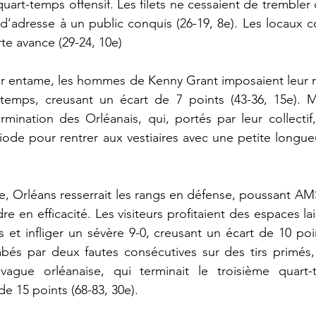
uart-temps offensif. Les filets ne cessaient de trembler 
 d’adresse à un public conquis (26-19, 8e). Les locaux co
te avance (29-24, 10e)  
eur entame, les hommes de Kenny Grant imposaient leur 
emps, creusant un écart de 7 points (43-36, 15e). Mai
mination des Orléanais, qui, portés par leur collectif, 
iode pour rentrer aux vestiaires avec une petite longue
e, Orléans resserrait les rangs en défense, poussant A
re en efficacité. Les visiteurs profitaient des espaces lai
 et infliger un sévère 9-0, creusant un écart de 10 poin
bés par deux fautes consécutives sur des tirs primés, 
vague orléanaise, qui terminait le troisième quart
e 15 points (68-83, 30e).  