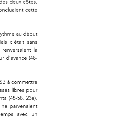
des deux côtés, 
ncluaient cette 
rythme au début 
s c’était sans 
renversaient la 
ur d’avance (48-
MSB à commettre 
ssés libres pour 
ts (48-58, 23e). 
ne parvenaient 
-temps avec un 