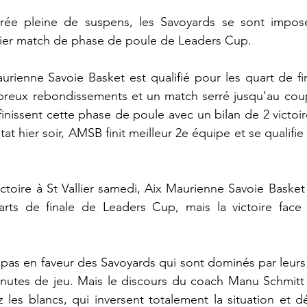
rée pleine de suspens, les Savoyards se sont imposé
nier match de phase de poule de Leaders Cup.
Maurienne Savoie Basket est qualifié pour les quart de fi
eux rebondissements et un match serré jusqu'au coup de
nissent cette phase de poule avec un bilan de 2 victoire
at hier soir, AMSB finit meilleur 2e équipe et se qualifie 
ictoire à St Vallier samedi, Aix Maurienne Savoie Basket 
rts de finale de Leaders Cup, mais la victoire face à
as en faveur des Savoyards qui sont dominés par leurs a
nutes de jeu. Mais le discours du coach Manu Schmitt 
z les blancs, qui inversent totalement la situation et dé