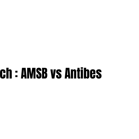
TION
More
ENTREPRISES
ch : AMSB vs Antibes