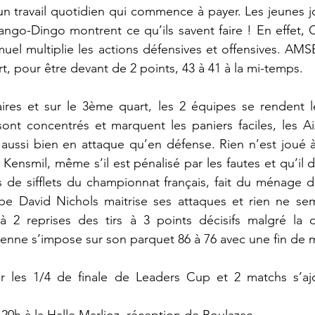
 un travail quotidien qui commence à payer. Les jeunes j
ngo-Dingo montrent ce qu’ils savent faire ! En effet, C
muel multiplie les actions défensives et offensives. AMSB
t, pour être devant de 2 points, 43 à 41 à la mi-temps.
aires et sur le 3ème quart, les 2 équipes se rendent l
sont concentrés et marquent les paniers faciles, les Ai
 aussi bien en attaque qu’en défense. Rien n’est joué à
 Kensmil, même s’il est pénalisé par les fautes et qu’il 
 de sifflets du championnat français, fait du ménage da
pe David Nichols maitrise ses attaques et rien ne semb
 à 2 reprises des tirs à 3 points décisifs malgré la 
ienne s’impose sur son parquet 86 à 76 avec une fin de 
our les 1/4 de finale de Leaders Cup et 2 matchs s’aj
 
 20h à la Halle Marlioz, réception de Boulazac