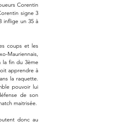
oueurs Corentin 
orentin signe 3 
 inflige un 35 à 
es coups et les 
xo-Mauriennais, 
 la fin du 3ème 
doit apprendre à 
ns la raquette. 
le pouvoir lui 
défense de son 
match maitrisée.
outent donc au 