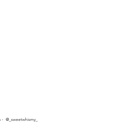
a -  @_sweetwhismy_