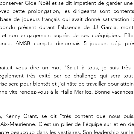
conserver Gide Noël et se dit impatient de garder une 
. Avec cette prolongation, les dirigeants sont content
base de joueurs français qui avait donné satisfaction lo
pondu présent durant l'absence de JJ Garcia, montr
t et son engagement auprès de ses coéquipiers. Effec
nonce, AMSB compte désormais 5 joueurs déjà prése
itait vous dire un mot "Salut à tous, je suis très c
également très exité par ce challenge qui sera tout
se sera pour bientôt et j'ai hâte de travailler pour atteind
ne vite rendez-vous à la Halle Marlioz. Bonne vacances à
 Kenny Grant, se dit "très content que nous puissi
 Aix-Maurienne. C'est un pilier de l'équipe sur et en de
pte beaucoup dans les vestiaires. Son leadership sur le t