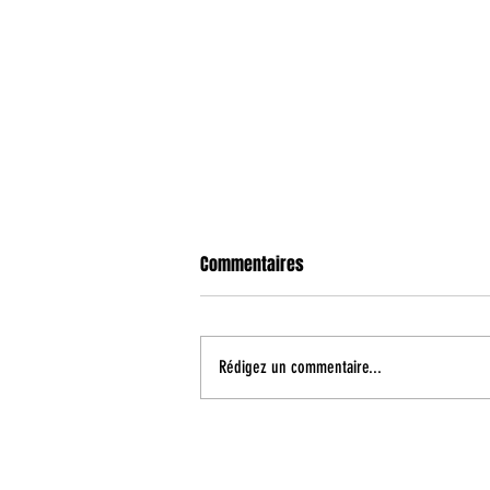
Commentaires
Rédigez un commentaire...
Enzo Oudart poursuit son
développement à Aix Maurienne !