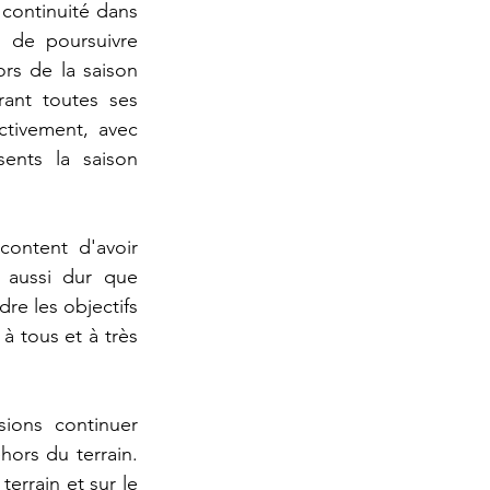
continuité dans 
s de poursuivre 
rs de la saison 
ant toutes ses 
tivement, avec 
nts la saison 
ontent d'avoir 
 aussi dur que 
re les objectifs 
 tous et à très 
ons continuer 
hors du terrain. 
errain et sur le 