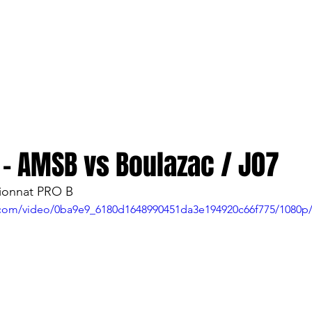
TION
More
ENTREPRISES
 - AMSB vs Boulazac / J07
ionnat PRO B
ic.com/video/0ba9e9_6180d1648990451da3e194920c66f775/1080p