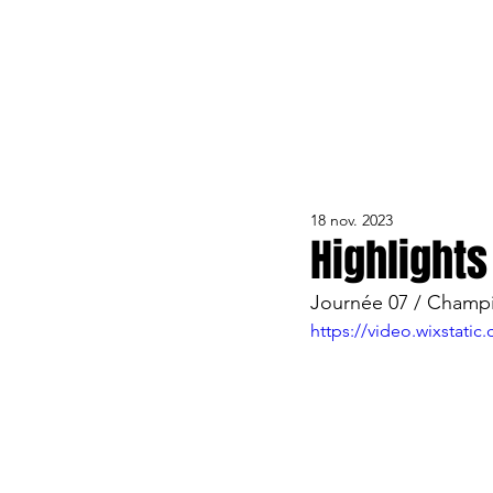
ACTUALITÉS
LE CLUB
ÉQUIPE PRO
FORMA
18 nov. 2023
Highlights
Journée 07 / Champ
https://video.wixstat