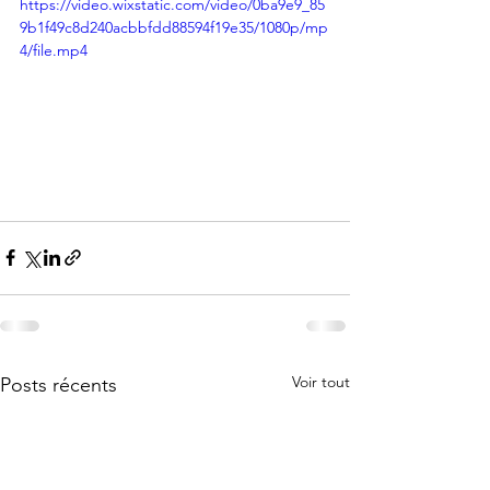
https://video.wixstatic.com/video/0ba9e9_85
9b1f49c8d240acbbfdd88594f19e35/1080p/mp
4/file.mp4
Voir tout
Posts récents