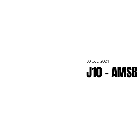
ACTUALITÉS
LE CLUB
ÉQUIPE PRO
FORMA
30 oct. 2024
J10 - AMSB