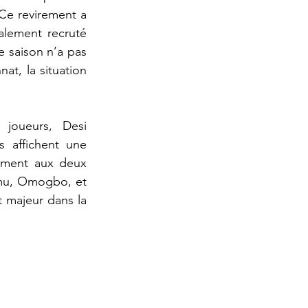
Ce revirement a 
alement recruté 
 saison n’a pas 
t, la situation 
joueurs, Desi 
affichent une 
ement aux deux 
mu, Omogbo, et 
 majeur dans la 