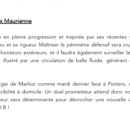
ix Maurienne
 en pleine progression et inspirée par ses récentes v
 et sa rigueur. Maîtriser le périmètre défensif sera cruc
 shooteurs extérieurs, et il faudra également surveiller l
st illustré par une circulation de balle fluide, généran
ergie de Marlioz comme mardi dernier face à Poitiers, s
ncibilité à domicile. Un duel prometteur attend donc no
eur sera déterminante pour décrocher une nouvelle vi
 B !