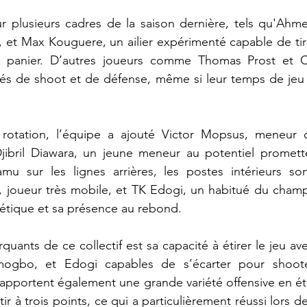
ur plusieurs cadres de la saison dernière, tels qu'Ahm
 et Max Kouguere, un ailier expérimenté capable de tirer
 panier. D’autres joueurs comme Thomas Prost et Ca
és de shoot et de défense, même si leur temps de jeu e
 rotation, l’équipe a ajouté Victor Mopsus, meneur d
Djibril Diawara, un jeune meneur au potentiel promette
 sur les lignes arrières, les postes intérieurs sont 
oueur très mobile, et TK Edogi, un habitué du champ
étique et sa présence au rebond.
uants de ce collectif est sa capacité à étirer le jeu ave
gbo, et Edogi capables de s’écarter pour shooter
portent également une grande variété offensive en éta
tir à trois points, ce qui a particulièrement réussi lors de