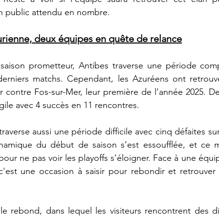
 public attendu en nombre. 
urienne, deux équipes en quête de relance
aison prometteur, Antibes traverse une période comp
 derniers matchs. Cependant, les Azuréens ont retrouvé
r contre Fos-sur-Mer, leur première de l’année 2025. De 
ragile avec 4 succès en 11 rencontres. 
verse aussi une période difficile avec cinq défaites sur 
namique du début de saison s’est essoufflée, et ce m
our ne pas voir les playoffs s’éloigner. Face à une équi
i, c'est une occasion à saisir pour rebondir et retrouve
le rebond, dans lequel les visiteurs rencontrent des diff