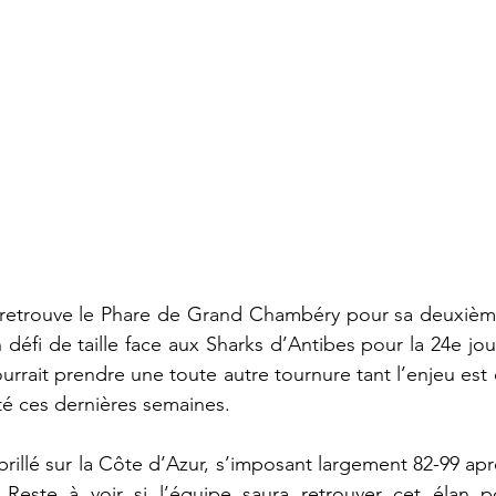
etrouve le Phare de Grand Chambéry pour sa deuxième 
n défi de taille face aux Sharks d’Antibes pour la 24e jo
rrait prendre une toute autre tournure tant l’enjeu est c
té ces dernières semaines.  
 brillé sur la Côte d’Azur, s’imposant largement 82-99 a
 Reste à voir si l’équipe saura retrouver cet élan po