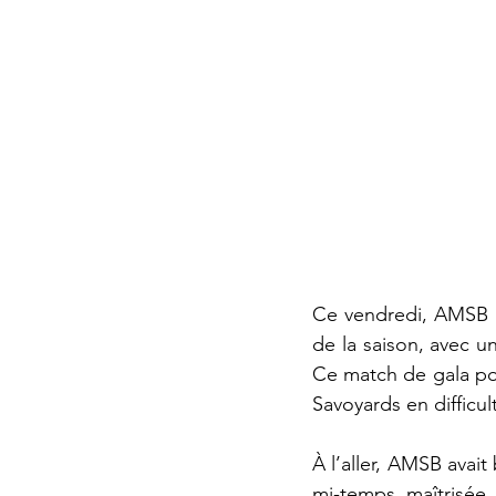
Ce vendredi, AMSB r
de la saison, avec u
Ce match de gala pou
Savoyards en difficul
À l’aller, AMSB avait
mi-temps maîtrisée.