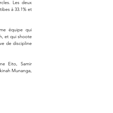
cles. Les deux 
tibes à 33.1% et 
ième équipe qui 
, et qui shoote 
e de discipline 
e Eito, Samir 
kinah Munanga, 