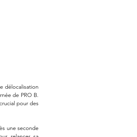
délocalisation 
urnée de PRO B. 
rucial pour des 
près une seconde 
ur relancer sa 