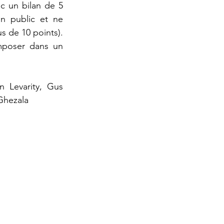
ec un bilan de 5 
n public et ne 
 de 10 points). 
mposer dans un 
n Levarity, Gus 
Ghezala