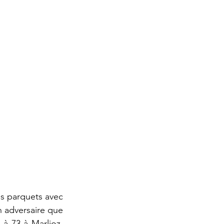
s parquets avec 
 adversaire que 
à 73 à Marlioz, 