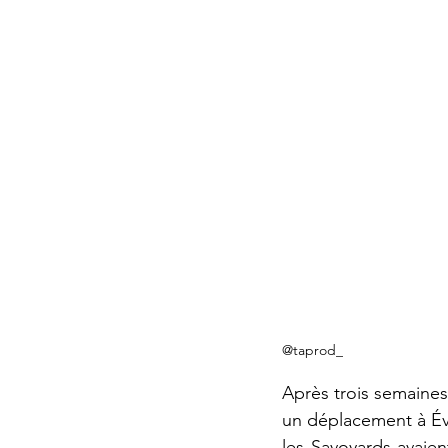
@taprod_
Après trois semaines
un déplacement à Évr
les Savoyards avaien