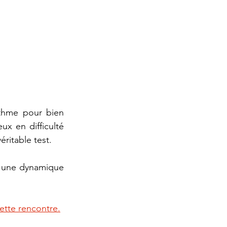
thme pour bien 
x en difficulté 
itable test. 
ur une dynamique 
ette rencontre.