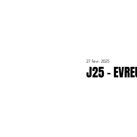
ACTUALITÉS
LE CLUB
ÉQUIPE PRO
FORMA
27 févr. 2025
J25 - EVRE