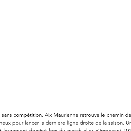
 sans compétition, Aix Maurienne retrouve le chemin de
eux pour lancer la dernière ligne droite de la saison. Un
t largement dominé lors du match aller, s’imposant 101 