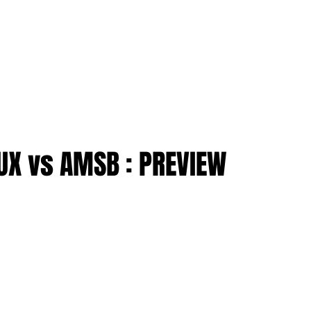
TION
More
ENTREPRISES
UX vs AMSB : PREVIEW