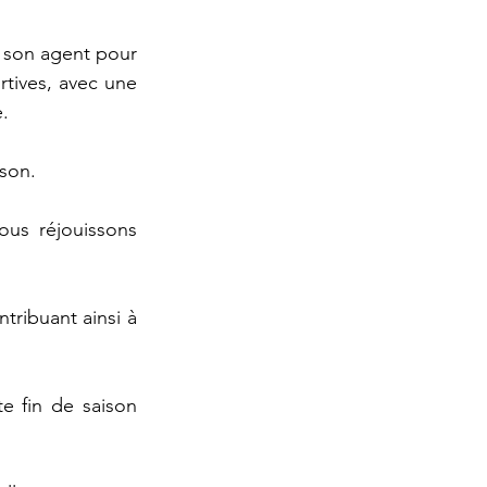
 son agent pour 
tives, avec une 
e.
ison.
us réjouissons 
tribuant ainsi à 
 fin de saison 