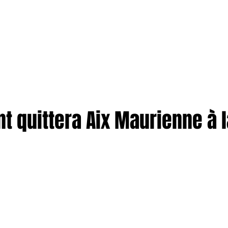
TION
More
ENTREPRISES
t quittera Aix Maurienne à l