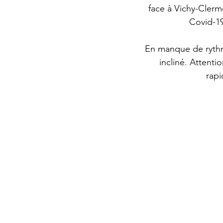
face à Vichy-Clerm
Covid-19
En manque de rythm
incliné. Attenti
rapi