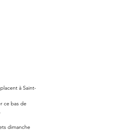
éplacent à Saint-
r ce bas de 
.
uets dimanche 