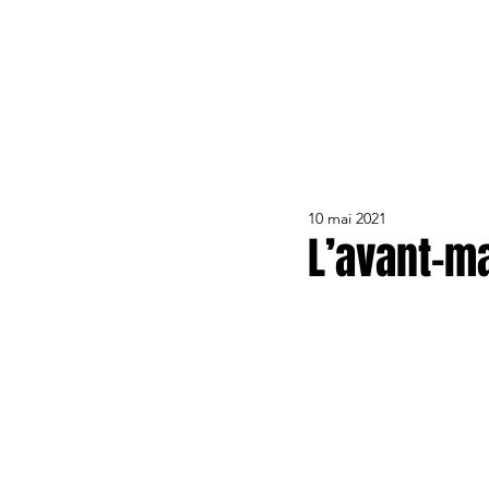
ACTUALITÉS
LE CLUB
ÉQUIPE PRO
FORMA
10 mai 2021
L’avant-m
D