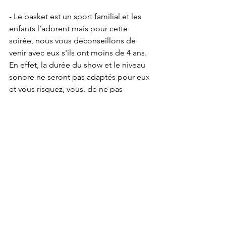
- Le basket est un sport familial et les 
enfants l’adorent mais pour cette 
soirée, nous vous déconseillons de 
venir avec eux s'ils ont moins de 4 ans. 
En effet, la durée du show et le niveau 
sonore ne seront pas adaptés pour eux 
et vous risquez, vous, de ne pas 
profiter de votre soirée. Si toutefois, ni 
la famille, ni les amis, ni la baby-sitter 
ne peut s’en occuper, prévoyez un 
casque anti-bruit. 
- Malgré les grands parkings de Savoie 
Expo ouverts spécialement pour 
l’évènement, 4500 voitures seront 
difficiles à stationner ! Privilégiez donc 
le co-voiturage ou le bus. 
Infos ici : 
https://www.le-phare-grand-