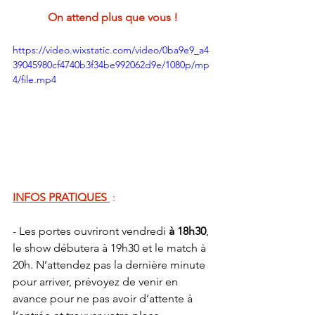
On attend plus que vous !
https://video.wixstatic.com/video/0ba9e9_a4
39045980cf4740b3f34be992062d9e/1080p/mp
4/file.mp4
INFOS PRATIQUES
 : 
- Les portes ouvriront vendredi 
à 18h30
, 
le show débutera à 19h30 et le match à 
20h. N’attendez pas la dernière minute 
pour arriver, prévoyez de venir en 
avance pour ne pas avoir d’attente à 