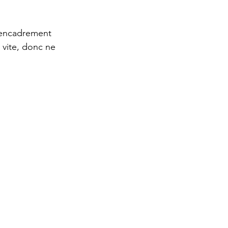
n encadrement 
 vite, donc ne 