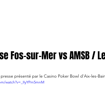
TION
More
ENTREPRISES
sse Fos-sur-Mer vs AMSB / L
presse présenté par le Casino Poker Bowl d'Aix-les-Bain
com/watch?v=_IIyYPm5mnM