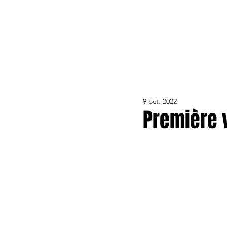
ACTUALITÉS
LE CLUB
ÉQUIPE PRO
FORMA
9 oct. 2022
Première vi