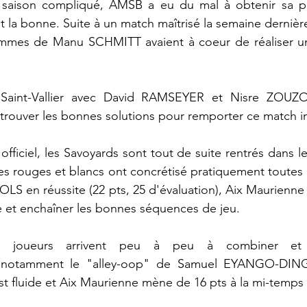
saison compliqué, AMSB a eu du mal à obtenir sa pre
tait la bonne. Suite à un match maîtrisé la semaine dernièr
hommes de Manu SCHMITT avaient à coeur de réaliser u
 
Saint-Vallier avec David RAMSEYER et Nisre ZOUZOU
trouver les bonnes solutions pour remporter ce match i
fficiel, les Savoyards sont tout de suite rentrés dans le
es rouges et blancs ont concrétisé pratiquement toutes l
S en réussite (22 pts, 25 d'évaluation), Aix Maurienne 
 et enchaîner les bonnes séquences de jeu. 
les joueurs arrivent peu à peu à combiner et 
 notamment le "alley-oop" de Samuel EYANGO-DING
t fluide et Aix Maurienne mène de 16 pts à la mi-temps 