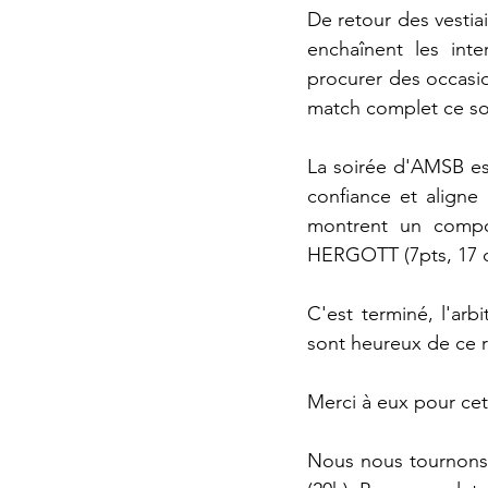
De retour des vestiai
enchaînent les inte
procurer des occasi
match complet ce soir
La soirée d'AMSB est
confiance et aligne
montrent un compor
HERGOTT (7pts, 17 d'
C'est terminé, l'arbi
sont heureux de ce ré
Merci à eux pour cett
Nous nous tournons 