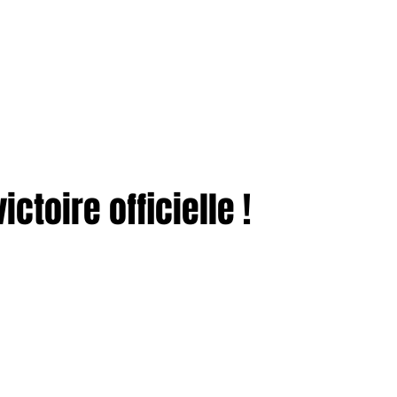
TION
More
ENTREPRISES
ctoire officielle !