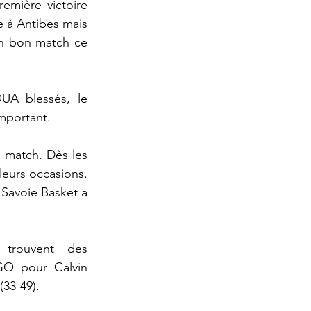
mière victoire 
e à Antibes mais 
n bon match ce 
A blessés, le 
mportant.  
 match. Dès les 
eurs occasions. 
Savoie Basket a 
trouvent des 
O pour Calvin 
(33-49).