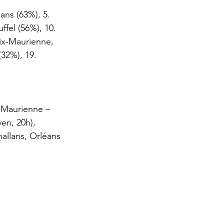
ans (63%), 5. 
ffel (56%), 10. 
ix-Maurienne, 
32%), 19. 
-Maurienne – 
en, 20h), 
allans, Orléans 