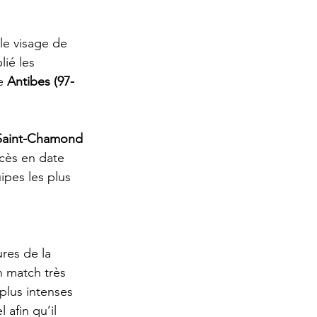
le visage de 
lié les 
e 
Antibes (97-
Saint-Chamond 
ccès en date 
ipes les plus 
ures de la 
n match très 
plus intenses 
afin qu’il 