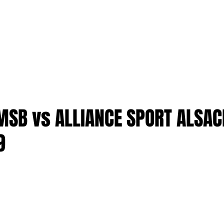
TION
More
ENTREPRISES
SB vs ALLIANCE SPORT ALSACE
9