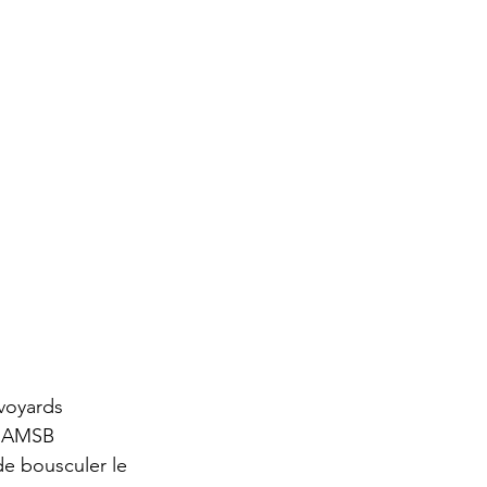
voyards 
, AMSB 
de bousculer le 