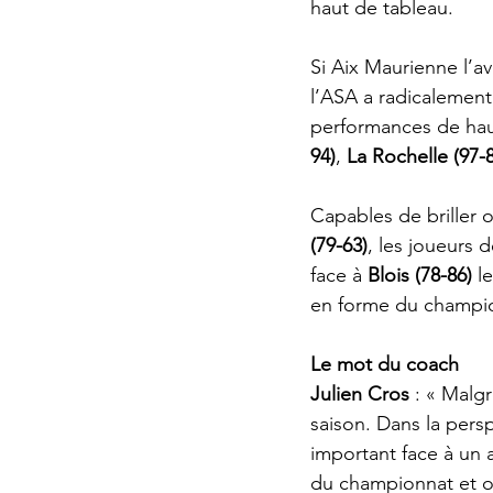
haut de tableau.
Si Aix Maurienne l’av
l’ASA a radicalement 
performances de hau
94)
, 
La Rochelle (97-
Capables de briller 
(79-63)
, les joueurs 
face à 
Blois (78-86)
 l
en forme du champi
Le mot du coach
Julien Cros
 : « Malgr
saison. Dans la pers
important face à un a
du championnat et on