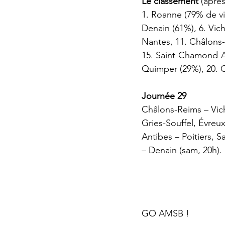
Le classement
 (aprè
1. Roanne (79% de vic
Denain (61%), 6. Vich
Nantes, 11. Châlons-
15. Saint-Chamond-An
Quimper (29%), 20. C
Journée 29
Châlons-Reims – Vich
Gries-Souffel, Évreu
Antibes – Poitiers, 
– Denain (sam, 20h).
GO AMSB !