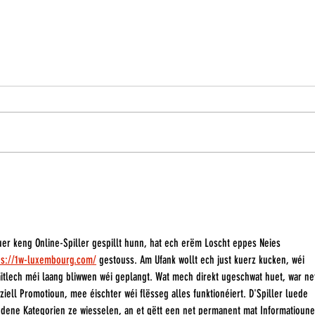
L'effectif au complet !
Antoi
prolo
er keng Online-Spiller gespillt hunn, hat ech erëm Loscht eppes Neies 
ps://1w-luxembourg.com/
 gestouss. Am Ufank wollt ech just kuerz kucken, wéi 
äitlech méi laang bliwwen wéi geplangt. Wat mech direkt ugeschwat huet, war ne
ell Promotioun, mee éischter wéi flësseg alles funktionéiert. D'Spiller luede 
hiddene Kategorien ze wiesselen, an et gëtt een net permanent mat Informatioune