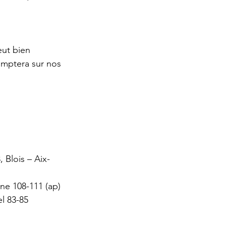
eut bien 
omptera sur nos 
 Blois – Aix-
nne 108-111 (ap)
el 83-85