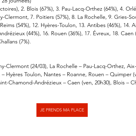
s 28 journées)
toires), 2. Blois (67%), 3. Pau-Lacq-Orthez (64%), 4. Orlé
y-Clermont, 7. Poitiers (57%), 8. La Rochelle, 9. Gries-Sou
Reims (54%), 12. Hyères-Toulon, 13. Antibes (46%), 14. A
drézieux (44%), 16. Rouen (36%), 17. Évreux, 18. Caen (
hallans (7%).
y-Clermont (24/03), La Rochelle – Pau-Lacq-Orthez, Aix
x – Hyères Toulon, Nantes – Roanne, Rouen – Quimper (v
Saint-Chamond-Andrézieux – Caen (ven, 20h30), Blois – Ch
JE PRENDS MA PLACE