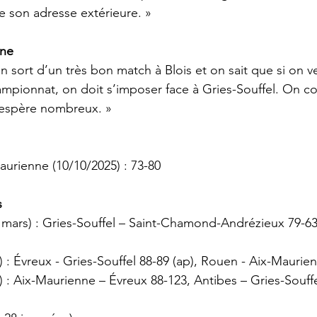
de son adresse extérieure. »
ine
On sort d’un très bon match à Blois et on sait que si on v
ampionnat, on doit s’imposer face à Gries-Souffel. On c
 espère nombreux. »
aurienne (10/10/2025) : 73-80
s
 mars) : Gries-Souffel – Saint-Chamond-Andrézieux 79-63,
 : Évreux - Gries-Souffel 88-89 (ap), Rouen - Aix-Maurie
) : Aix-Maurienne – Évreux 88-123, Antibes – Gries-Souff