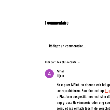
1 commentaire
Rédigez un commentaire...
Coupe de France : un duel face à
Trier par :
Les plus récents
Fos Provence au premier tour
Adrian
11 juin
No e puer Méint, an deenen ech bal gu
auszeprobéieren. Sou sinn ech op 
htt
d'Plattform ausgesäit, mee ech sinn d
eng grouss Gewënnserie oder eng spezi
séier, et ass einfach tëscht de versc