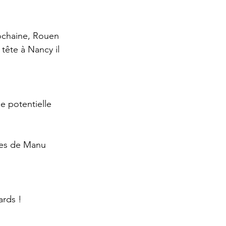
ochaine, Rouen 
tête à Nancy il 
e potentielle 
mes de Manu 
ards !