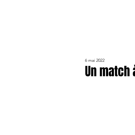
ACTUALITÉS
LE CLUB
ÉQUIPE PRO
FORMA
6 mai 2022
Un match à
.