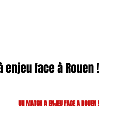
TION
More
ENTREPRISES
 enjeu face à Rouen !
UN MATCH A ENJEU FACE A ROUEN !