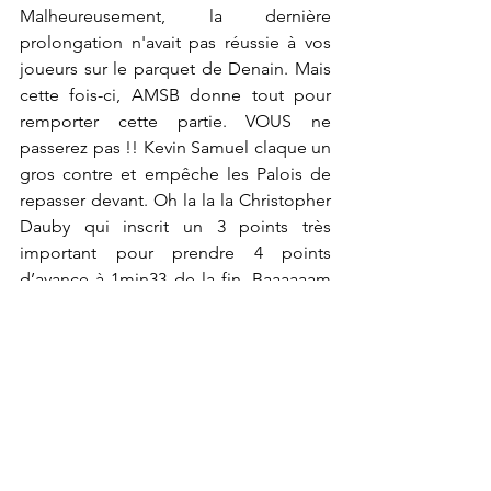
Malheureusement, la dernière 
prolongation n'avait pas réussie à vos 
joueurs sur le parquet de Denain. Mais 
cette fois-ci, AMSB donne tout pour 
remporter cette partie. VOUS ne 
passerez pas !! Kevin Samuel claque un 
gros contre et empêche les Palois de 
repasser devant. Oh la la la Christopher 
Dauby qui inscrit un 3 points très 
important pour prendre 4 points 
d’avance à 1min33 de la fin. Baaaaaam 
KJ Jackson qui termine Pau sur un 
ÉNORME tir à 3 points ! Vos Savoyards 
mènent de 5 points à 12 secondes de la 
fin. Oh mais quel tir du joueur palois 
qui score à 3 points… Il reste 8 
secondes et +2 pour les coéquipiers de 
JJ Garcia. Quelle fin de match 
interminable !! AIX MAURIENNE 