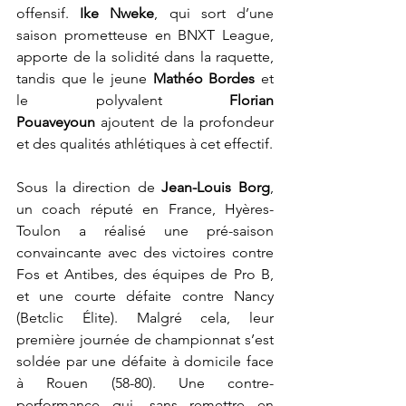
offensif. 
Ike Nweke
, qui sort d’une 
saison prometteuse en BNXT League, 
apporte de la solidité dans la raquette, 
tandis que le jeune 
Mathéo Bordes
 et 
le polyvalent 
Florian 
Pouaveyoun
 ajoutent de la profondeur 
et des qualités athlétiques à cet effectif.
Sous la direction de 
Jean-Louis Borg
, 
un coach réputé en France, Hyères-
Toulon a réalisé une pré-saison 
convaincante avec des victoires contre 
Fos et Antibes, des équipes de Pro B, 
et une courte défaite contre Nancy 
(Betclic Élite). Malgré cela, leur 
première journée de championnat s’est 
soldée par une défaite à domicile face 
à Rouen (58-80). Une contre-
performance qui, sans remettre en 