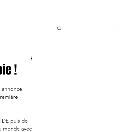
Connexio
BILLETTERIE
CONTACT
ie !
 annonce 
remière 
IDE puis de 
u monde avec 