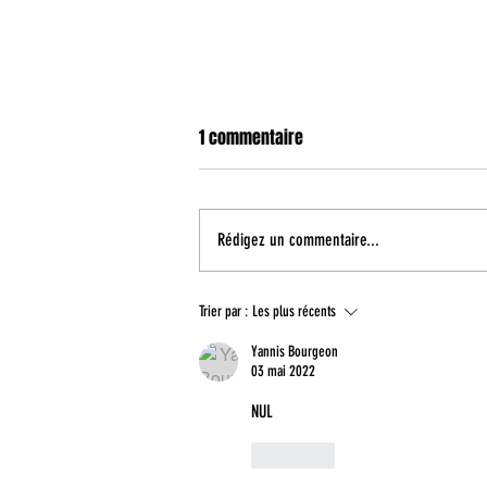
1 commentaire
Rédigez un commentaire...
Enzo Oudart poursuit son
Trier par :
Les plus récents
développement à Aix Maurienne !
Yannis Bourgeon
03 mai 2022
NUL
J'aime