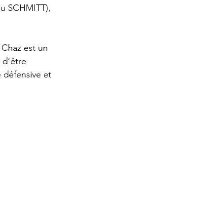
anu SCHMITT), 
 Chaz est un 
 d’être 
 défensive et 