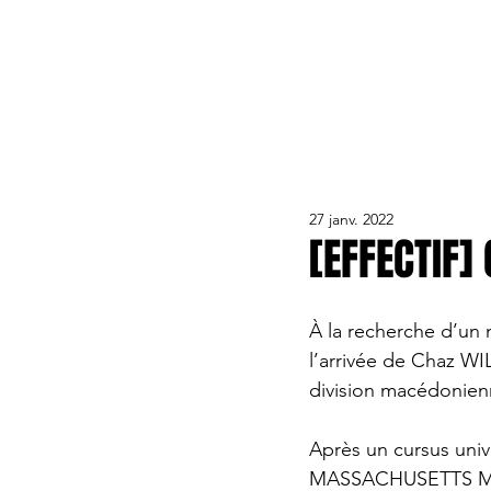
ACTUALITÉS
LE CLUB
ÉQUIPE PRO
FORMA
27 janv. 2022
[EFFECTIF]
À la recherche d’u
l’arrivée de Chaz W
division macédonien
Après un cursus uni
MASSACHUSETTS MIN